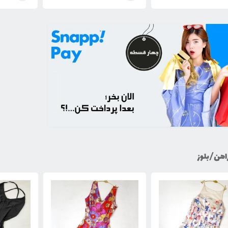
اهن/بلوز