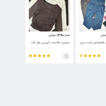
1,100,000
1,350,000
مان
تومان
تومان
اقتصادی پشت چین
تیشرت فلامنت کبریتی بغل گت
تاپ قهرمانی فلا