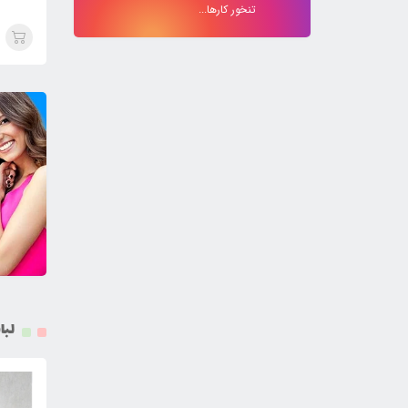
شورت
تنخور کارها...
لبا