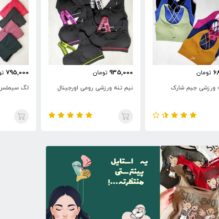
795,000
935,000
6
تومان
تومان
تو
ه ورزشی جیم شارک
نیم تنه ورزشی رومی اورجینال
لگ سیملس 