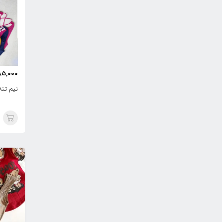
85,000
925,000
1,670,
تومان
تومان
فلامنت کبریتی کمر هفتی
شورتک سیملس کبریتی پشت
نیم تن
چین