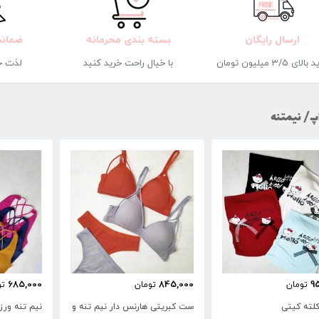
ارسال رایگان
بسته بندی محرمانه
ضمانت
لای 3/5 میلیون تومان
با خیال راحت خرید کنید
لذت خ
پ/ نیمتنه
 کیتی
ست ورزشی زنانه سیملس لگ و نیم
تنه قهرمانی
تومان
1,370,000
تومان
935,000
685,000
8
تومان
تومان
تو
تی هارنس دار نیم تنه و
نیم تنه ورزشی جیم شارک
نیم تنه ورز