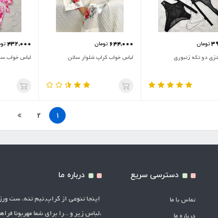
432,000
644,000
3
تومان
تومان
توم
زی دو‌ تکه زنبوری
لباس خواب کراپ شلوار ساتن
لباس خواب سا
2
1
دسترسی سریع
درباره ما
اینجا تنوعی از کراپ,نیم تنه، ست ور
تماس با ما
،لباس زیر و ...را برای شما مهربونا فراه
درباره ما