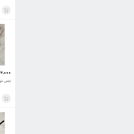
32,000
لباس خو