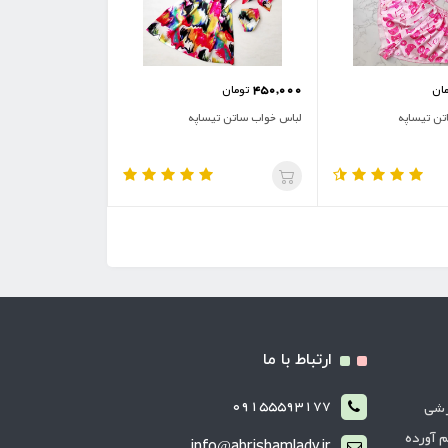
450,000
ان
تومان
تن تیساپه
لباس خواب ساتن تیساپه
ارتباط با ما
09155593177
زشی
م آورده
info@abrishamlady.ir