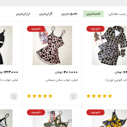
تیب نمایش:
جدیدترین
محبوب‌ترین
گران‌ترین
ارزان‌ترین
ناموجود
ناموجود
423,000
401,000
6
تومان
تومان
توم
اب گوچی لورنزا
لباس خواب ساتن میشان
لباس خواب دام
ناموجود
ناموجود