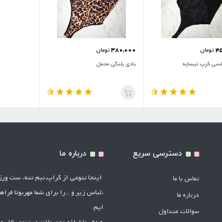
380,000
4
تومان
تومان
لسی کرپ تیساپه
بادی پلنگی مخمل
دسترسی سریع
درباره ما
اینجا تنوعی از کراپ,نیم تنه، ست ور
تماس با ما
،لباس زیر و ...را برای شما مهربونا فراه
درباره ما
ایم.
سوالات متداول