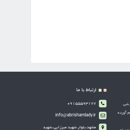
ارتباط با ما
09155593177
زشی
م آورده
info@abrishamlady.ir
مشهد،بلوار شهید میرزایی،شهید