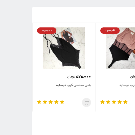
ناموجود
ناموجود
575,000
ان
تومان
رپ تیساپه
بادی مجلسی کرپ تیساپه