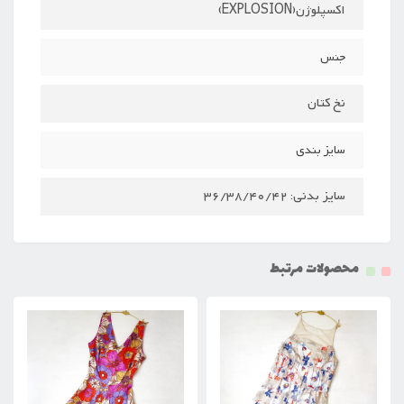
اکسپلوژن(EXPLOSION)
جنس
نخ کتان
سایز بندی
سایز بدنی: 36/38/40/42
محصولات مرتبط