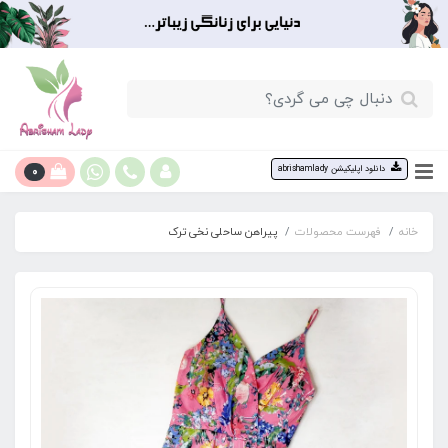
0
دانلود اپلیکیشن abrishamlady
خانه
فهرست محصولات
پیراهن ساحلی نخی ترک