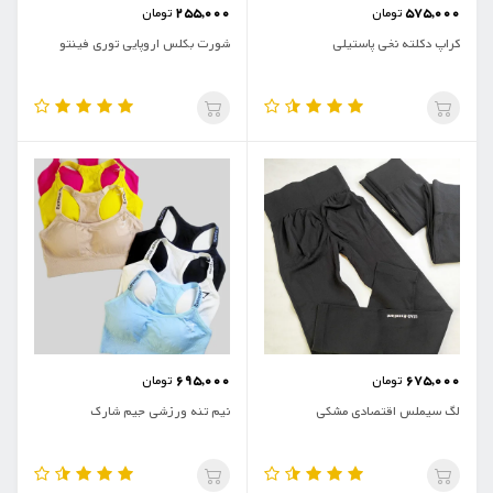
255,000
575,000
تومان
تومان
کراپ دکلته نخی پاستیلی
شورت بکلس اروپایی توری فینتو
695,000
675,000
تومان
تومان
لگ سیملس اقتصادی مشکی
نیم تنه ورزشی جیم شارک