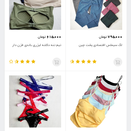
615,000
795,000
تومان
تومان
لگ سیملس اقتصادی پشت چین
نیم تنه دکلته لیزری باندی قزن دار