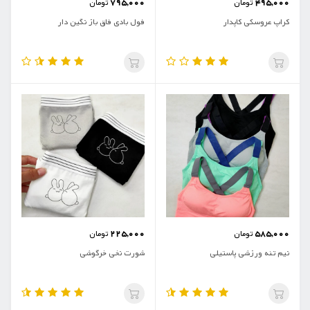
795,000
495,000
تومان
تومان
کراپ عروسکی کاپدار
فول بادی فاق باز نگین دار
225,000
585,000
تومان
تومان
نیم تنه ورزشی پاستیلی
شورت نخی خرگوشی