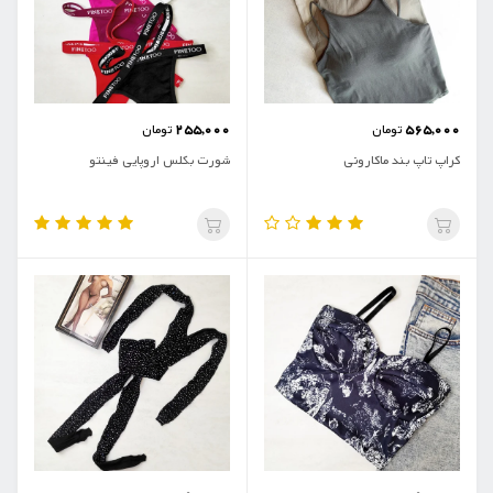
255,000
565,000
تومان
تومان
کراپ تاپ بند ماکارونی
شورت بکلس اروپایی فینتو