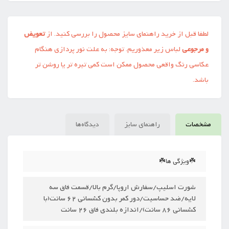
لطفا قبل از خرید راهنمای سایز محصول را بررسی کنید. از
تعویض
و مرجوعی
لباس زیر معذوریم. توجه: به علت نور پردازی هنگام
عکاسی رنگ واقعی محصول ممکن است کمی تیره تر یا روشن تر
باشد.
مشخصات
راهنمای سایز
دیدگاه‌ها
☘️ویژگی ها☘️
شورت اسلیپ/سفارش اروپا/گرم بالا/قسمت فاق سه
لایه/ضد حساسیت/دور کمر بدون کشسانی 62 سانت(با
کشسانی 86 سانت)/اندازه بلندی فاق 26 سانت