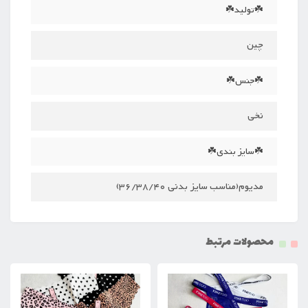
☘️تولید☘️
چین
☘️جنس☘️
نخی
☘️سایز بندی☘️
مدیوم(مناسب سایز بدنی 36/38/40)
محصولات مرتبط