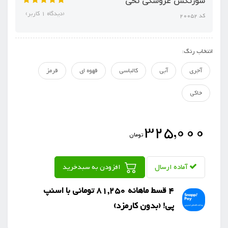
شورتکس عروسکی نخی
(دیدگاه 1 کاربر)
کد 20052
انتخاب رنگ:
آجری
آبی
کالباسی
قهوه ای
قرمز
خاکی
325,000
تومان
آماده ارسال
افزودن به سبدخرید
4 قسط ماهانه 81,250 تومانی با اسنپ
‌پی! (بدون کارمزد)