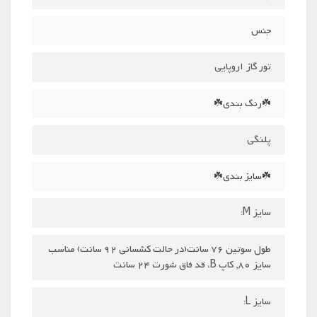
جنس
تور گاز اروپایی
☘️رنگ بندی☘️
پلنگی
☘️سایز بندی☘️
سایز M:
طول سوتین 76 سانت(در حالت کشسانی 92 سانت) مناسب
سایز 80, کاپ B، قد فاق شورت 24 سانت
سایز L: