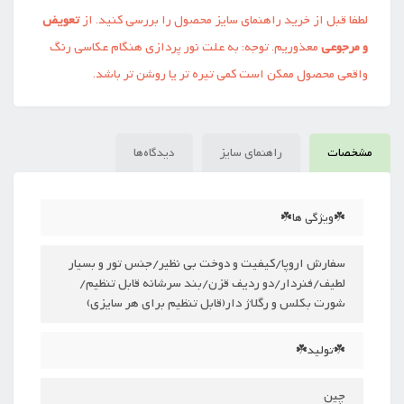
لطفا قبل از خرید راهنمای سایز محصول را بررسی کنید. از
تعویض
و مرجوعی
معذوریم. توجه: به علت نور پردازی هنگام عکاسی رنگ
واقعی محصول ممکن است کمی تیره تر یا روشن تر باشد.
مشخصات
راهنمای سایز
دیدگاه‌ها
☘️ویژگی ها☘️
سفارش اروپا/کیفیت و‌ دوخت بی نظیر/جنس تور و بسیار
لطیف/فنردار/دو ردیف قزن/بند سرشانه قابل تنظیم/
شورت بکلس و رگلاژ دار(قابل تنظیم برای هر سایزی)
☘️تولید☘️
چین