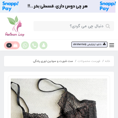
0
دانلود اپلیکیشن abrishamlady
خانه
فهرست محصولات
ست شورت و‌ سوتین توری پلنگی