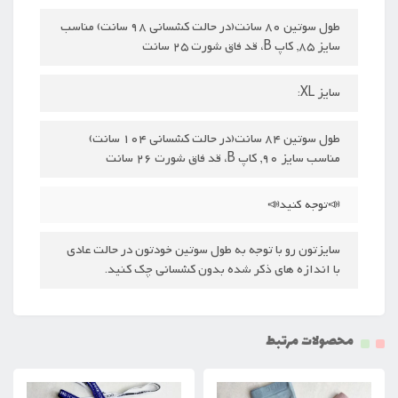
طول سوتین 80 سانت(در حالت کشسانی 98 سانت) مناسب
سایز 85, کاپ B، قد فاق شورت 25 سانت
سایز XL:
طول سوتین 84 سانت(در حالت کشسانی 104 سانت)
مناسب سایز 90, کاپ B، قد فاق شورت 26 سانت
📣توجه کنید📣
سایزتون رو با توجه به طول سوتین خودتون در حالت عادی
با اندازه های ذکر شده بدون کشسانی چک کنید.
محصولات مرتبط