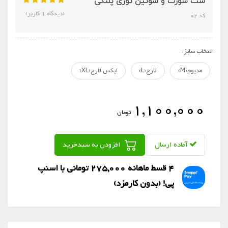
ست شورت و‌ سوتین توری پلنگی
(دیدگاه 1 کاربر)
کد 02
انتخاب سایز:
مدیوم(M)
لارج(L)
ایکس لارج(XL)
1,100,000
تومان
آماده ارسال
افزودن به سبدخرید
4 قسط ماهانه 275,000 تومانی با اسنپ
‌پی! (بدون کارمزد)