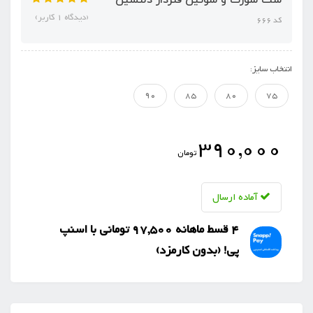
(دیدگاه 1 کاربر)
کد 666
انتخاب سایز:
90
85
80
75
390,000
تومان
آماده ارسال
4 قسط ماهانه 97,500 تومانی با اسنپ
‌پی! (بدون کارمزد)