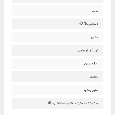
برند
دلنشین(D.N)
جنس
تور گاز اروپایی
رنگ بندی
سفید
سایز بندی
75/80/85/90 (کاپ استاندارد B)