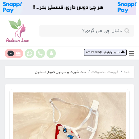
0
دانلود اپلیکیشن abrishamlady
خانه
فهرست محصولات
ست شورت و سوتین فنردار دلنشین