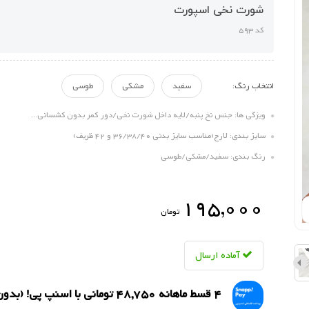
شورت نخی اسپورت
کد 593
انتخاب رنگ:
سفید
مشکی
طوسی
ویژگی ها: جنس نخ پنبه/لایه داخل شورت نخی/دور کمر بدون کشسانی...
سایز بندی: لارج(مناسب سایز بدنی 36/38/40 و 42 ظریف)
رنگ بندی: سفید/مشکی/طوسی
195,000
تومان
آماده ارسال
4 قسط ماهانه 48,750 تومانی با اسنپ ‌پی! (بدون کارمزد)