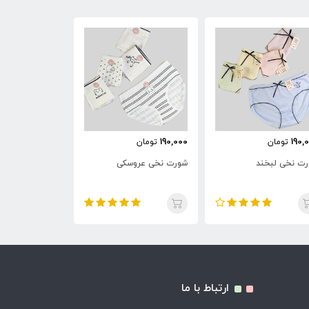
190,000
190,000
190,
تومان
تومان
تومان
ت نخی لبخند
شورت نخی عروسکی
شورت نخی اردک
ارتباط با ما