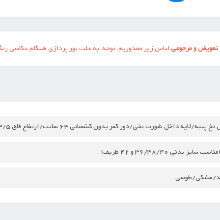
تعویض و مرجوعی
لباس زیر معذوریم. توجه: به علت نور پردازی هنگام عکاسی رن
پنبه/لایه داخل شورت نخی/دور کمر بدون کشسانی 64 سانت/ارتفاع فاق 23/5 سانت/کیفیت عالی
سب سایز بدنی 36/38/40 و 42 ظریف)
د/مشکی/طوسی