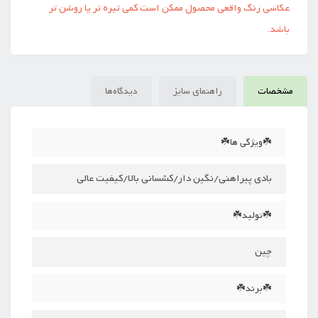
عکاسی رنگ واقعی محصول ممکن است کمی تیره تر یا روشن تر
باشد.
مشخصات
راهنمای سایز
دیدگاه‌ها
☘️ویژگی ها☘️
بادی پیراهنی/نگین دار/کشسانی بالا/کیفیت عالی
☘️تولید☘️
چین
☘️برند☘️