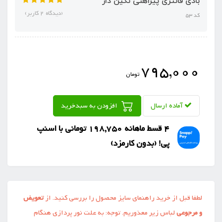
بادی فانتزی پیراهنی نگین دار
(دیدگاه 2 کاربر)
کد 53
795,000
تومان
آماده ارسال
افزودن به سبدخرید
4 قسط ماهانه 198,750 تومانی با اسنپ
‌پی! (بدون کارمزد)
لطفا قبل از خرید راهنمای سایز محصول را بررسی کنید. از
تعویض
و مرجوعی
لباس زیر معذوریم. توجه: به علت نور پردازی هنگام