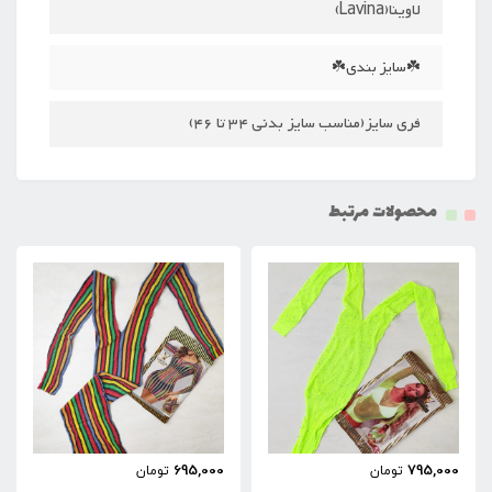
لاوینا(Lavina)
☘️سایز بندی☘️
فری سایز(مناسب سایز بدنی 34 تا 46)
محصولات مرتبط
695,000
795,000
تومان
تومان