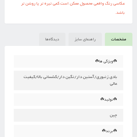
عکاسی رنگ واقعی محصول ممکن است کمی تیره تر یا روشن تر
باشد.
مشخصات
راهنمای سایز
دیدگاه‌ها
☘️ویژگی ها☘️
بادی زنبوری/آستین دار/نگین دار/کشسانی بالا/کیفیت
عالی
☘️تولید☘️
چین
☘️برند☘️