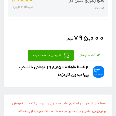
بادی زنبوری نگین دار
(دیدگاه 2 کاربر)
کد 302
795,000
تومان
آماده ارسال
افزودن به سبدخرید
4 قسط ماهانه 198,750 تومانی با اسنپ
‌پی! (بدون کارمزد)
لطفا قبل از خرید راهنمای سایز محصول را بررسی کنید. از
تعویض
و مرجوعی
لباس زیر معذوریم. توجه: به علت نور پردازی هنگام