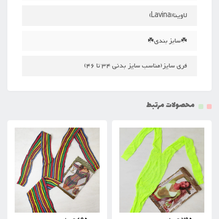
لاوینا(Lavina)
☘️سایز بندی☘️
فری سایز(مناسب سایز بدنی 34 تا 46)
محصولات مرتبط