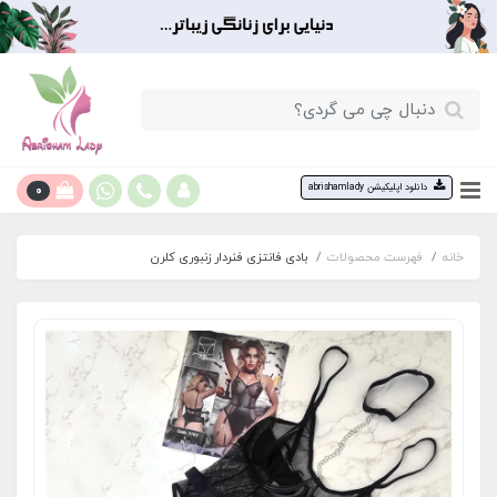
0
دانلود اپلیکیشن abrishamlady
خانه
فهرست محصولات
بادی فانتزی فنردار زنبوری کلرن