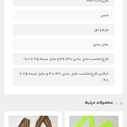
کلرن(Kleren)
جنس
چرم و تور
سایز بندی
لارج(مناسب سایز بدنی 36/38 و سایز سینه 65 تا 80)
ایکس لارج(مناسب سایز بدنی 40/42 و سایز سینه 75 تا
90)
محصولات مرتبط