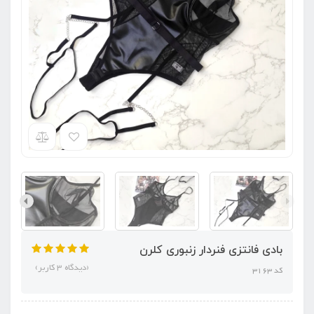
بادی فانتزی فنردار زنبوری کلرن
(دیدگاه 3 کاربر)
کد 3163