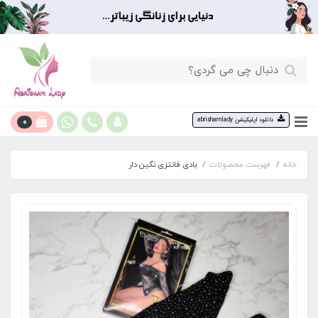
0
دانلود اپلیکیشن abrishamlady
خانه
فهرست محصولات
بادی فانتزی نگین دار