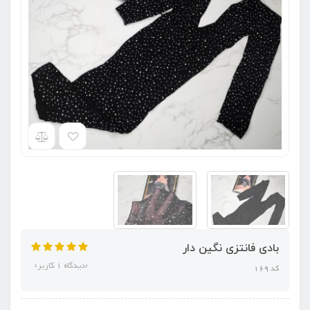
بادی فانتزی نگین دار
(دیدگاه 1 کاربر)
کد 169