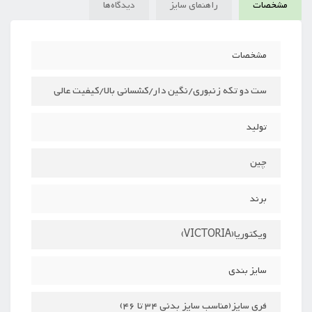
مشخصات
راهنمای سایز
دیدگاه‌ها
مشخصات
ست دو تکه زنبوری/نگین دار/کشسانی بالا/کیفیت عالی
تولید
چین
برند
ویکتوریا(VICTORIA)
سایز بندی
فری سایز(مناسب سایز بدنی 34 تا 46)