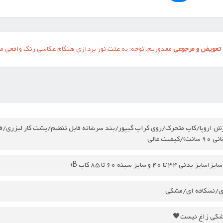
تعویض و مرجوعی
معذوریم. توجه: به علت نور پردازی هنگام عکاسی رنگ واقعی م
ت)/کیفیت عالی
ز بدنی 34 تا 40 و سایز سینه 60 تا 85 کاپ B)
/نسکافه ای/مشکی
کی زاغ نیست🖤