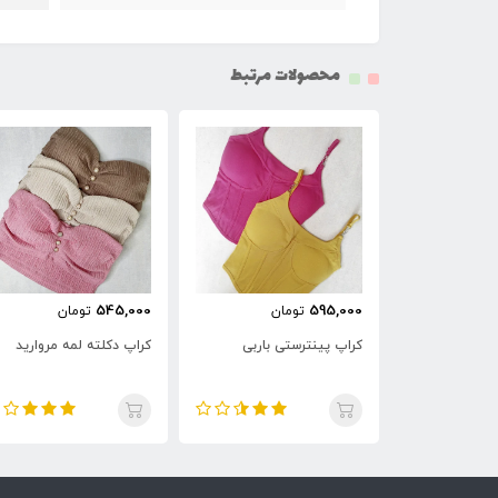
محصولات مرتبط
545,000
595,000
ان
تومان
تومان
تی ریش ریش
کراپ پینترستی باربی
کراپ دکلته لمه مروارید