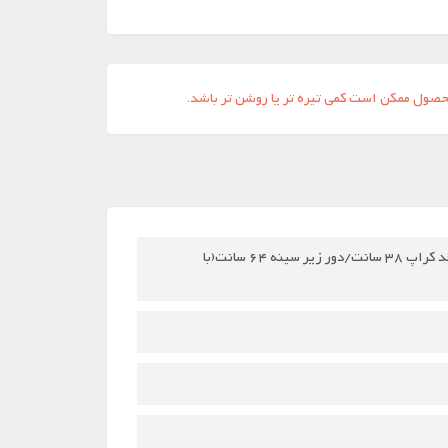
حصول ممکن است کمی تیره تر یا روشن تر باشد.
سفارش اروپا/کاپ متحرک/روی کراپ گیپور/بند سرشانه قابل تنظیم/پشت کار لیزری/قد کراپ 38 سانت/دور زیر سینه 64 سانت(با