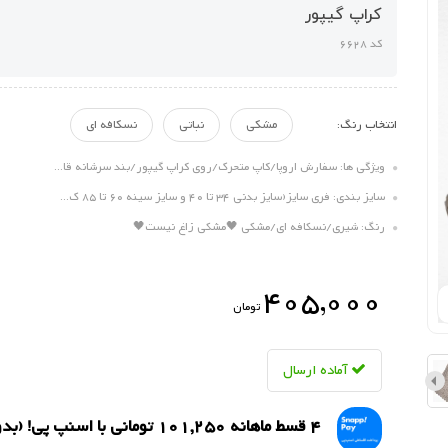
کراپ گیپور
کد 6628
انتخاب رنگ:
مشکی
نباتی
نسکافه ای
ویژگی ها: سفارش اروپا/کاپ متحرک/روی کراپ گیپور/بند سرشانه قا...
سایز بندی: فری سایز(سایز بدنی 34 تا 40 و سایز سینه 60 تا 85 ک...
رنگ: شیری/نسکافه ای/مشکی 🖤مشکی زاغ نیست🖤
405,000
تومان
آماده ارسال
4 قسط ماهانه 101,250 تومانی با اسنپ ‌پی! (بدون کارمزد)