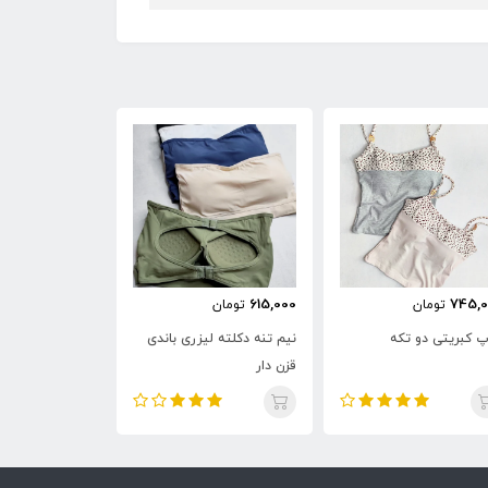
735,000
615,000
745,0
تومان
تومان
تومان
پ کبریتی دو تکه
نیم تنه دکلته لیزری باندی
کراپ نخی خرسی
قزن دار