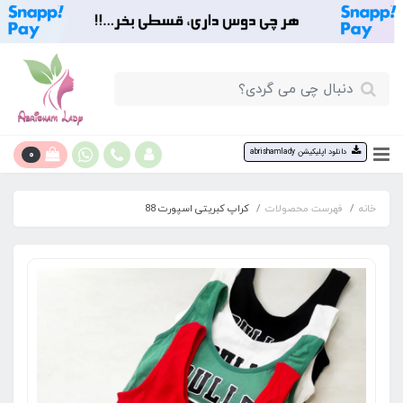
0
دانلود اپلیکیشن abrishamlady
خانه
فهرست محصولات
کراپ کبریتی اسپورت 88