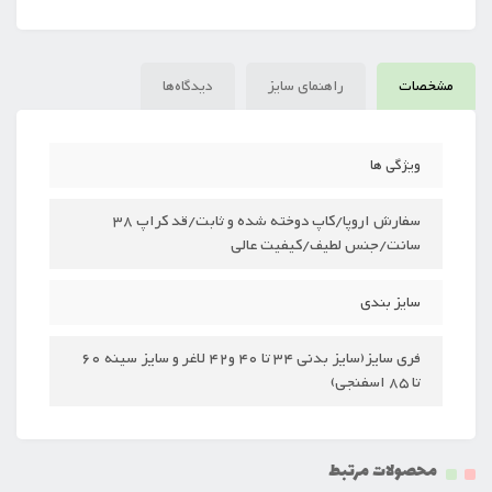
مشخصات
راهنمای سایز
دیدگاه‌ها
ویژگی ها
سفارش اروپا/کاپ دوخته شده و ثابت/قد کراپ 38
سانت/جنس لطیف/کیفیت عالی
سایز بندی
فری سایز(سایز بدنی 34 تا 40 و42 لاغر و سایز سینه 60
تا 85 اسفنجی)
محصولات مرتبط