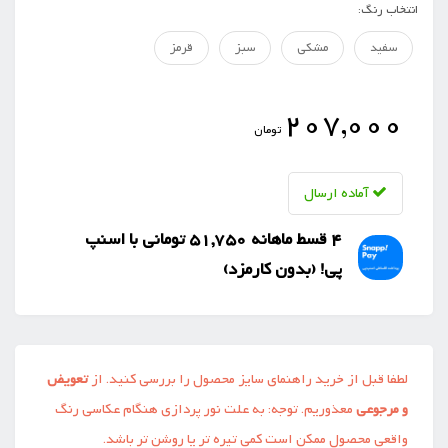
انتخاب رنگ:
سفید
مشکی
سبز
قرمز
207,000
تومان
آماده ارسال
4 قسط ماهانه 51,750 تومانی با اسنپ
‌پی! (بدون کارمزد)
لطفا قبل از خرید راهنمای سایز محصول را بررسی کنید. از
تعویض
و مرجوعی
معذوریم. توجه: به علت نور پردازی هنگام عکاسی رنگ
واقعی محصول ممکن است کمی تیره تر یا روشن تر باشد.