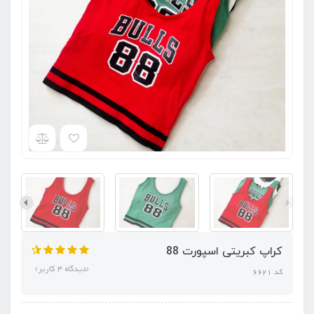
کراپ کبریتی اسپورت 88
(دیدگاه 4 کاربر)
کد 6621