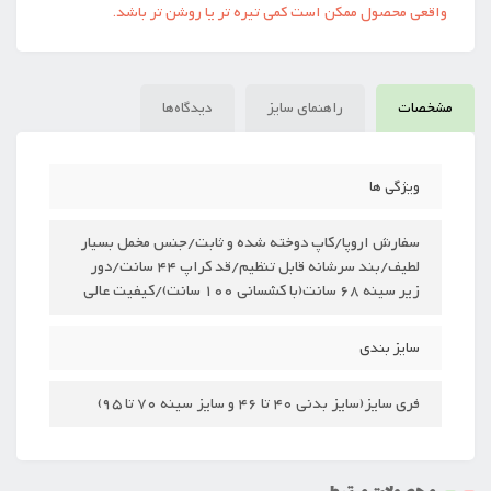
واقعی محصول ممکن است کمی تیره تر یا روشن تر باشد.
مشخصات
راهنمای سایز
دیدگاه‌ها
ویژگی ها
سفارش اروپا/کاپ دوخته شده و ثابت/جنس مخمل بسیار
لطیف/بند سرشانه قابل تنظیم/قد کراپ 44 سانت/دور
زیر سینه 68 سانت(با کشسانی 100 سانت)/کیفیت عالی
سایز بندی
فری سایز(سایز بدنی 40 تا 46 و سایز سینه 70 تا 95)