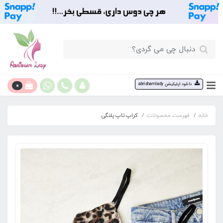
0
دانلود اپلیکیشن abrishamlady
خانه
فهرست محصولات
کراپ تاپ پلنگی