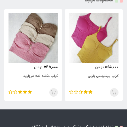
محصولات مرتبط
545,000
595,000
تومان
تومان
کراپ پینترستی باربی
کراپ دکلته لمه مروارید