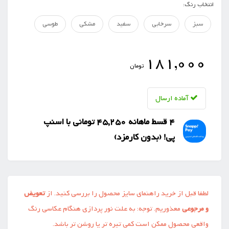
انتخاب رنگ:
سبز
سرخابی
سفید
مشکی
طوسی
181,000
تومان
آماده ارسال
4 قسط ماهانه 45,250 تومانی با اسنپ
‌پی! (بدون کارمزد)
لطفا قبل از خرید راهنمای سایز محصول را بررسی کنید. از
تعویض
و مرجوعی
معذوریم. توجه: به علت نور پردازی هنگام عکاسی رنگ
واقعی محصول ممکن است کمی تیره تر یا روشن تر باشد.