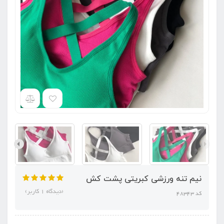
نیم تنه ورزشی کبریتی پشت کش
(دیدگاه 1 کاربر)
کد 48343