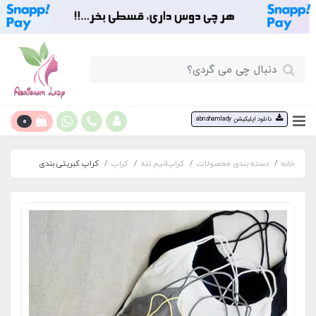
0
دانلود اپلیکیشن abrishamlady
خانه
دسته بندی محصولات
کراپ|نیم تنه
کراپ
کراپ کبریتی بندی