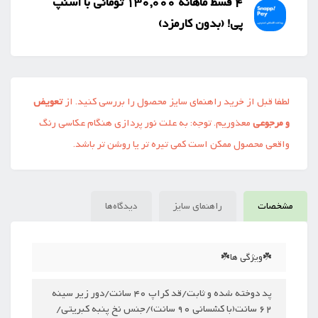
4 قسط ماهانه 130,000 تومانی با اسنپ
‌پی! (بدون کارمزد)
لطفا قبل از خرید راهنمای سایز محصول را بررسی کنید. از
تعویض
و مرجوعی
معذوریم. توجه: به علت نور پردازی هنگام عکاسی رنگ
واقعی محصول ممکن است کمی تیره تر یا روشن تر باشد.
مشخصات
راهنمای سایز
دیدگاه‌ها
☘️ویژگی ها☘️
پد دوخته شده و ثابت/قد کراپ 40 سانت/دور زیر سینه
62 سانت(با کشسانی 90 سانت)/جنس نخ پنبه کبریتی/