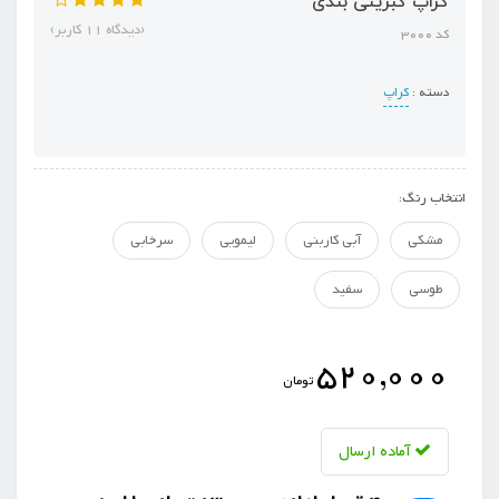
کراپ کبریتی بندی
(دیدگاه 11 کاربر)
کد 3000
دسته :
کراپ
انتخاب رنگ:
مشکی
آبی کاربنی
لیمویی
سرخابی
طوسی
سفید
520,000
تومان
آماده ارسال