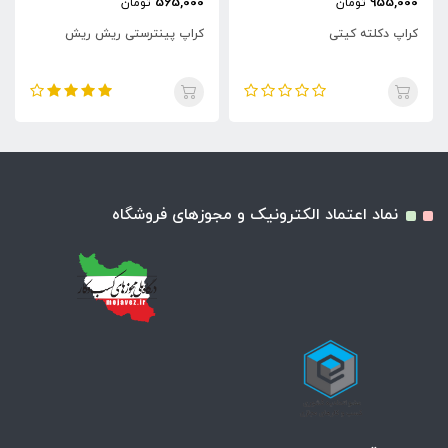
565,000
955,000
تومان
تومان
کراپ دکلته کیتی
کراپ پینترستی ریش ریش
نماد اعتماد الکترونیک و مجوزهای فروشگاه