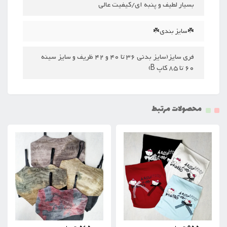
بسیار لطیف و پنبه ای/کیفیت عالی
☘️سایز بندی☘️
فری سایز(سایز بدنی 36 تا 40 و 42 ظریف و سایز سینه
60 تا 85 کاپ B)
محصولات مرتبط