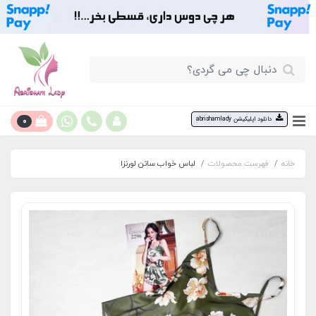
0
دانلود اپلیکیشن abrishamlady
خانه
فهرست محصولات
لباس خواب ساتن لورنزا