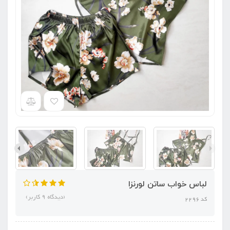
لباس خواب ساتن لورنزا
(دیدگاه 9 کاربر)
کد 2296