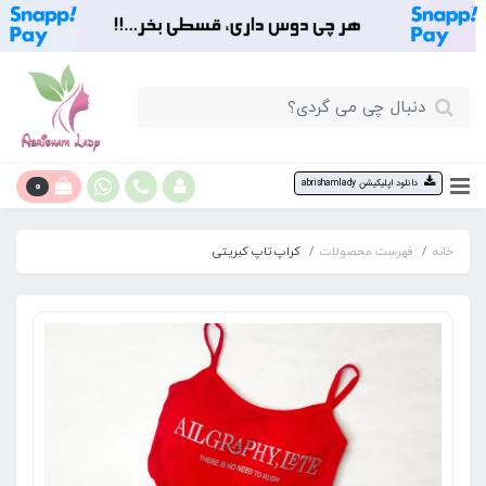
0
دانلود اپلیکیشن abrishamlady
خانه
فهرست محصولات
کراپ تاپ کبریتی