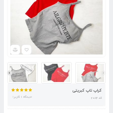
کراپ تاپ کبریتی
(دیدگاه 1 کاربر)
کد 2084