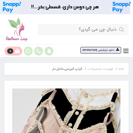
0
دانلود اپلیکیشن abrishamlady
خانه
فهرست محصولات
کراپ کبریتی دانتل دار