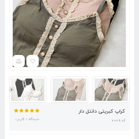
کراپ کبریتی دانتل دار
(دیدگاه 1 کاربر)
کد 2079