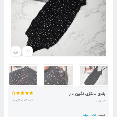
بادی فانتزی نگین دار
(دیدگاه 5 کاربر)
کد 154
دسته :
لباس خواب