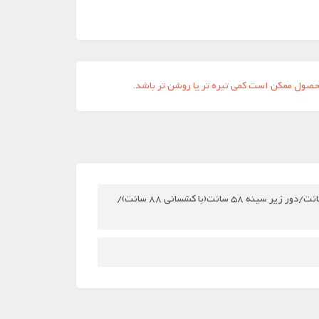
حصول ممکن است کمی تیره تر یا روشن تر باشد.
سفارش اروپا/گرم بالا/پد دوخته شده/جنس نخ پنبه اعلا/ بسیار لطیف/قد کراپ 40 سانت/دور زیر سینه 58 سانت(با کشسانی 88 سانت)/