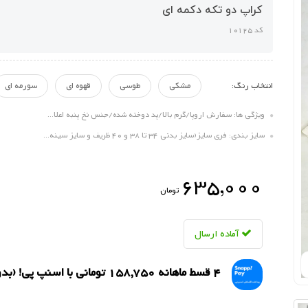
کراپ دو تکه دکمه ای
کد 10125
انتخاب رنگ:
مشکی
طوسی
قهوه ای
سورمه ای
ویژگی ها: سفارش اروپا/گرم بالا/پد دوخته شده/جنس نخ پنبه اعلا...
سایز بندی: فری سایز(سایز بدنی 34 تا 38 و 40 ظریف و سایز سینه...
635,000
تومان
آماده ارسال
4 قسط ماهانه 158,750 تومانی با اسنپ ‌پی! (بدون کارمزد)