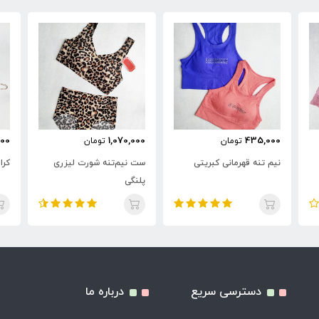
00
1,070,000
435,000
تومان
تومان
نیم تنه قهرمانی کبریتی
ست نیم‌تنه شورت لیزری
کرا
پلنگی
دسترسی سریع
درباره ما