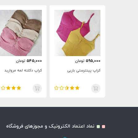
545,000
595,000
ان
تومان
تومان
تی ریش ریش
کراپ پینترستی باربی
کراپ دکلته لمه مروارید
نماد اعتماد الکترونیک و مجوزهای فروشگاه