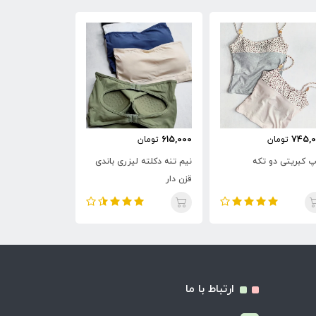
735,000
615,000
745,0
تومان
تومان
تومان
پ کبریتی دو تکه
نیم تنه دکلته لیزری باندی
کراپ نخی خرسی
قزن دار
ارتباط با ما