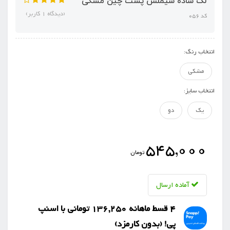
لگ ساده سیملس پشت چین مشکی
(دیدگاه 1 کاربر)
کد 056
انتخاب رنگ:
مشکی
انتخاب سایز:
یک
دو
545,000
تومان
آماده ارسال
4 قسط ماهانه 136,250 تومانی با اسنپ
‌پی! (بدون کارمزد)