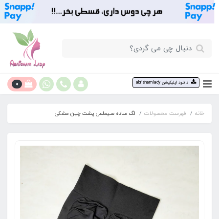
0
دانلود اپلیکیشن abrishamlady
خانه
فهرست محصولات
لگ ساده سیملس پشت چین مشکی