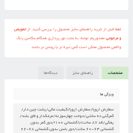
لطفا قبل از خرید راهنمای سایز محصول را بررسی کنید. از
تعویض
و مرجوعی
معذوریم. توجه: به علت نور پردازی هنگام عکاسی رنگ
واقعی محصول ممکن است کمی تیره تر یا روشن تر باشد.
مشخصات
راهنمای سایز
دیدگاه‌ها
ویژگی ها
سفارش اروپا/سفارش اروپا/کیفیت عالی/پشت چین دار/
کمرگنی ده سانتی/دوخت چهارسوزنه/مرغکدار و فاق بلند/
پفکی/قد 87 سانت(با کشسانی 100)/دور کمر بدون
کشسانی 64-60 سانت/دور باسن بدون کشسانی 68-62